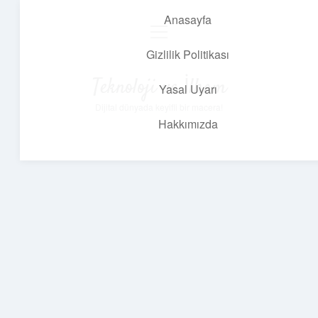
Anasayfa
menüyü
aç
Gizlilik Politikası
Teknoloji ve İlham
Yasal Uyarı
Dijital dünyada keyifli bir macera!
Hakkımızda