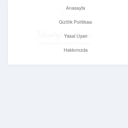
Anasayfa
menüyü
aç
Gizlilik Politikası
Teknoloji ve İlham
Yasal Uyarı
Dijital dünyada keyifli bir macera!
Hakkımızda