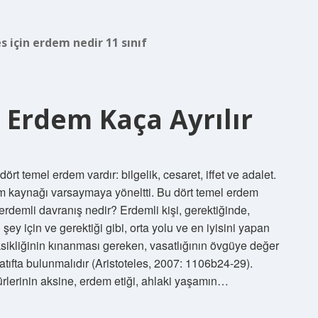
s için erdem nedir 11 sınıf
e Erdem Kaça Ayrılır
ört temel erdem vardır: bilgelik, cesaret, iffet ve adalet.
dem kaynağı varsaymaya yöneltti. Bu dört temel erdem
 erdemli davranış nedir? Erdemli kişi, gerektiğinde,
y için ve gerektiği gibi, orta yolu ve en iyisini yapan
 eksikliğinin kınanması gereken, vasatlığının övgüye değer
ıfta bulunmalıdır (Aristoteles, 2007: 1106b24-29).
türlerinin aksine, erdem etiği, ahlaki yaşamın…