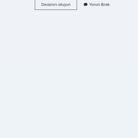
Aristoteles
Devamını okuyun
Yorum Bırak
E
Göre
Erdem
Kaça
Ayrılır