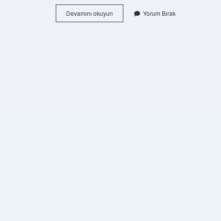
Bakkallar
Devamını okuyun
Yorum Bırak
Neden
Çok
Pahalı