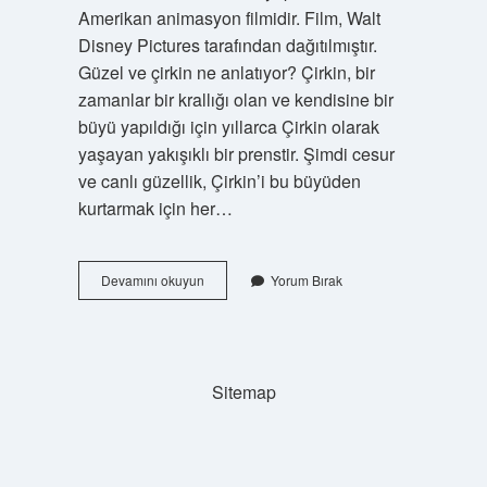
Amerikan animasyon filmidir. Film, Walt
Disney Pictures tarafından dağıtılmıştır.
Güzel ve çirkin ne anlatıyor? Çirkin, bir
zamanlar bir krallığı olan ve kendisine bir
büyü yapıldığı için yıllarca Çirkin olarak
yaşayan yakışıklı bir prenstir. Şimdi cesur
ve canlı güzellik, Çirkin’i bu büyüden
kurtarmak için her…
Beauty
Devamını okuyun
Yorum Bırak
And
The
Beast
Kaç
Yaş
Sitemap
Üstü