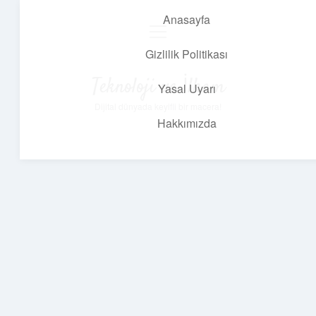
Anasayfa
menüyü
aç
Gizlilik Politikası
Teknoloji ve İlham
Yasal Uyarı
Dijital dünyada keyifli bir macera!
Hakkımızda