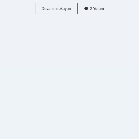
Berberi
Devamını okuyun
2 Yorum
Fas
nedir