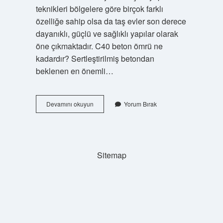
teknikleri bölgelere göre birçok farklı
özelliğe sahip olsa da taş evler son derece
dayanıklı, güçlü ve sağlıklı yapılar olarak
öne çıkmaktadır. C40 beton ömrü ne
kadardır? Sertleştirilmiş betondan
beklenen en önemli…
C25
Devamını okuyun
Yorum Bırak
Betonun
Ömrü
Ne
Kadardır
Sitemap