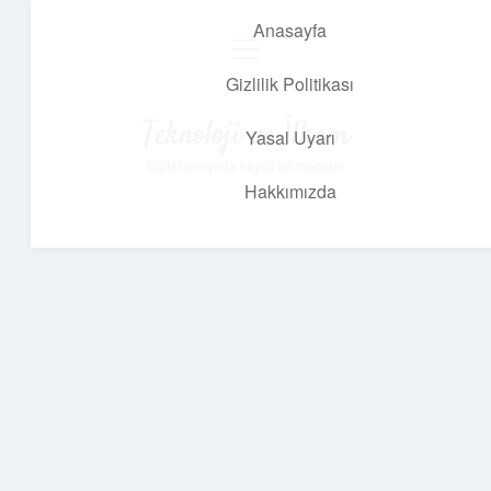
Anasayfa
menüyü
aç
Gizlilik Politikası
Teknoloji ve İlham
Yasal Uyarı
Dijital dünyada keyifli bir macera!
Hakkımızda