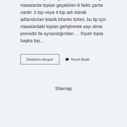
masalarda topları geçebilen 6 farklı çanta
vardır. 3 top veya 4 top adı olarak
adlandırılan klasik bilardo türleri, bu tip için
masalardaki topları geliştirerek sayı alma
prensibi ile oynandığından … Siyah topla
başka top…
3
Devamını okuyun
Yorum Bırak
Top
Kırmızı
Topa
Vurulur
Mu
Sitemap