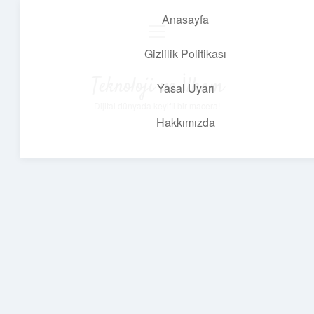
Anasayfa
menüyü
aç
Gizlilik Politikası
Teknoloji ve İlham
Yasal Uyarı
Dijital dünyada keyifli bir macera!
Hakkımızda