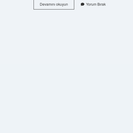
Türkiyede
Devamını okuyun
Yorum Bırak
Kaç
Tane
Binbaşı
Var