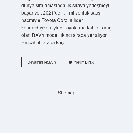
dünya sıralamasında ilk sıraya yerleşmeyi
başarıyor. 2021’de 1,1 milyonluk satış
hacmiyle Toyota Corolla lider
konumdayken, yine Toyota markalı bir araç
olan RAV4 modeli ikinci sırada yer alıyor.
En pahalı araba kaç…
Dünyanın
Devamını okuyun
Yorum Bırak
En
Lüks
Arabası
Nedir
Sitemap