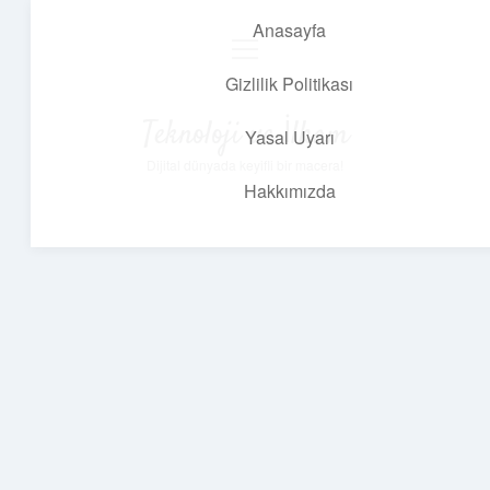
Anasayfa
menüyü
aç
Gizlilik Politikası
Teknoloji ve İlham
Yasal Uyarı
Dijital dünyada keyifli bir macera!
Hakkımızda