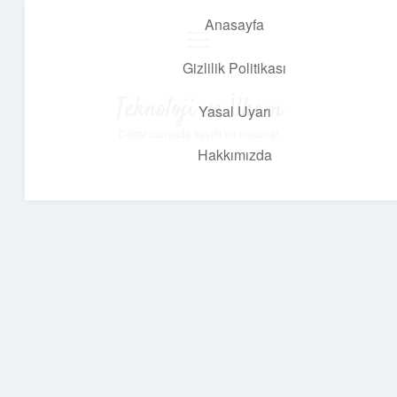
Anasayfa
menüyü
aç
Gizlilik Politikası
Teknoloji ve İlham
Yasal Uyarı
Dijital dünyada keyifli bir macera!
Hakkımızda