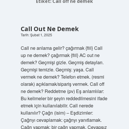
Etiket:
Call off ne demek
Call Out Ne Demek
Tarih: Şubat 1, 2025
Call ne anlama gelir? çağırmak {fiil} Call
up ne demek? çağırmak {fiil} AC out ne
demek? Geçmişi gizle. Geçmiş detayları.
Geçmişi temizle. Geçmiş: yaşa. Call
vermek ne demek? Telefon etmek. (resmi
olarak) açıklamak/sipariş vermek. Call off
ne demek? Reddetme (pv) Eş anlamlılar:
Bu kelimeler bir şeyin reddedilmesini ifade
etmek için kullanılabilir. Call nerede
kullanılır? Çağrı (isim) – Eşdizimler:
Çağrıyı cevaplamak: çağrıyı yanıtlamak.
Çağrı yapmak: bir çağrı yapmak. Cevapsız