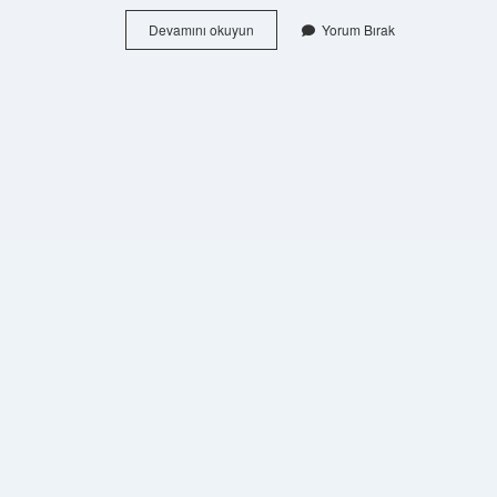
Catan
Devamını okuyun
Yorum Bırak
Ne
Demek