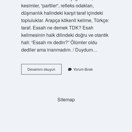
kesimler, “partiler”, refleks odakları,
düşmanlık halindeki karşıt taraf içindeki
topluluklar. Arapça kökenli kelime, Türkçe:
taraf. Essah ne demek TDK? Esah
kelimesinin halk dilindeki doğru ve otantik
hali: “Essah mı dedin?” Ölümler oldu
dediler ama inanmadım. / Duydum…
Cenah
Devamını okuyun
Yorum Bırak
Tdk
Ne
Demek
Sitemap