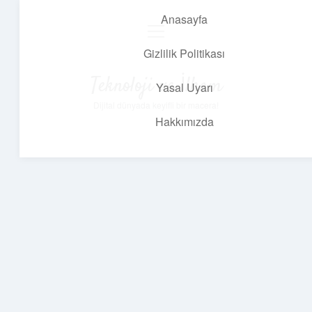
Anasayfa
menüyü
aç
Gizlilik Politikası
Teknoloji ve İlham
Yasal Uyarı
Dijital dünyada keyifli bir macera!
Hakkımızda