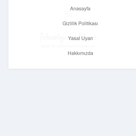
Anasayfa
menüyü
aç
Gizlilik Politikası
Teknoloji ve İlham
Yasal Uyarı
Dijital dünyada keyifli bir macera!
Hakkımızda