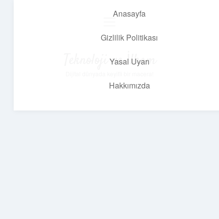
Anasayfa
menüyü
aç
Gizlilik Politikası
Teknoloji ve İlham
Yasal Uyarı
Dijital dünyada keyifli bir macera!
Hakkımızda