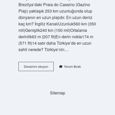
Brezilya’daki Praia do Cassino (Gazino
Plajı) yaklaşık 253 km uzunluğunda olup
dünyanın en uzun plajıdır. En uzun deniz
kaç km? İngiliz KanalıUzunluk560 km (350
mil)Genişlik240 km (150 mil)Ortalama
derinlik63 m (207 fit)En derin nokta174 m
(571 fit)14 satır daha Türkiye’de en uzun
sahil nerede? Türkiye’nin…
En
Devamını okuyun
Yorum Bırak
Uzun
Sahil
Kaç
Km
Sitemap