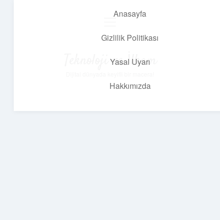
Anasayfa
menüyü
aç
Gizlilik Politikası
Teknoloji ve İlham
Yasal Uyarı
Dijital dünyada keyifli bir macera!
Hakkımızda