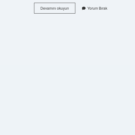
Düşünme
Devamını okuyun
Yorum Bırak
Nedir
Ne
Işe
Yarar