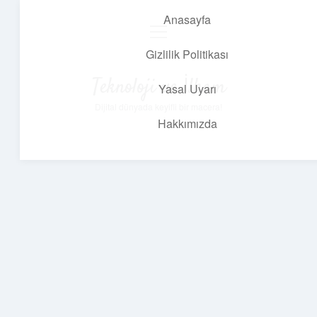
Anasayfa
menüyü
aç
Gizlilik Politikası
Teknoloji ve İlham
Yasal Uyarı
Dijital dünyada keyifli bir macera!
Hakkımızda