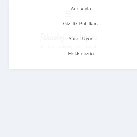
Anasayfa
menüyü
aç
Gizlilik Politikası
Teknoloji ve İlham
Yasal Uyarı
Dijital dünyada keyifli bir macera!
Hakkımızda