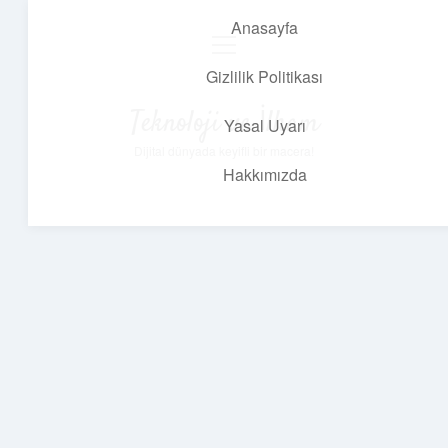
Anasayfa
menüyü
aç
Gizlilik Politikası
Teknoloji ve İlham
Yasal Uyarı
Dijital dünyada keyifli bir macera!
Hakkımızda