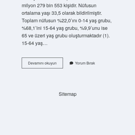
milyon 279 bin 553 kişidir. Nüfusun
ortalama yaşı 33,5 olarak bildirilmiştir.
Toplam nüfusun %22,0’ını 0-14 yaş grubu,
%68,1’ini 15-64 yaş grubu, %9,9’unu ise
65 ve üzeri yaş grubu oluşturmaktadır (1).
15-64 yaş…
0-
Devamını okuyun
Yorum Bırak
14
Yaş
Arası
Nüfusa
Ne
Sitemap
Denir