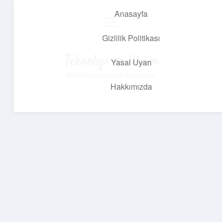
Anasayfa
menüyü
aç
Gizlilik Politikası
Teknoloji ve İlham
Yasal Uyarı
Dijital dünyada keyifli bir macera!
Hakkımızda