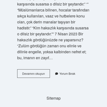
karşısında susarsa o dilsiz bir şeytandır.” ‘”
“Müslümanlarca bilinen, hocalar tarafından
sıkça kullanılan, vaaz ve hutbelere konu
olan, çok derin manalar taşıyan bir
hadistir.” “Kim haksızlık karşısında susarsa
o dilsiz bir şeytandır.”” 7 Nisan 2023 Bir
haksızlık gördüğünüzde ne yaparsınız?
“Zulüm gördüğün zaman onu elinle ve
dilinle engelle, yoksa kalbinden nefret et;
bu, imanın en zayıf…
Haksızlık
Devamını okuyun
Yorum Bırak
Karşısında
Susmak
Günah
Mı
Sitemap