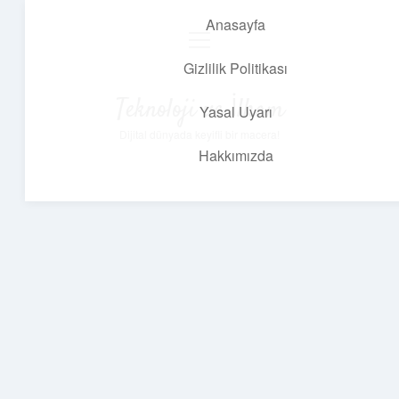
Anasayfa
menüyü
aç
Gizlilik Politikası
Teknoloji ve İlham
Yasal Uyarı
Dijital dünyada keyifli bir macera!
Hakkımızda