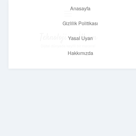
Anasayfa
menüyü
aç
Gizlilik Politikası
Teknoloji ve İlham
Yasal Uyarı
Dijital dünyada keyifli bir macera!
Hakkımızda