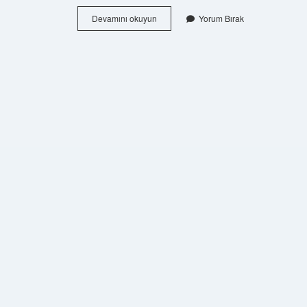
Killi
Devamını okuyun
Yorum Bırak
Arazide
Ne
Yetişir