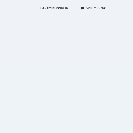
Cenaze
Devamını okuyun
Yorum Bırak
Namazının
Hükmü
Nedir