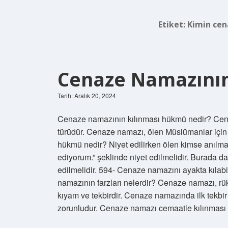
Etiket:
Kimin cen
Cenaze Namazını
Tarih: Aralık 20, 2024
Cenaze namazının kılınması hükmü nedir? Cenaze namazı (Arapça: ة
türüdür. Cenaze namazı, ölen Müslümanlar için 
hükmü nedir? Niyet edilirken ölen kimse anılmal
ediyorum.” şeklinde niyet edilmelidir. Burada d
edilmelidir. 594- Cenaze namazını ayakta kılabi
namazının farzları nelerdir? Cenaze namazı, rük
kıyam ve tekbirdir. Cenaze namazında ilk tekbir
zorunludur. Cenaze namazı cemaatle kılınması