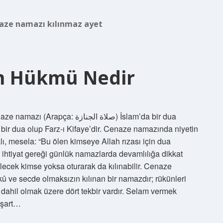
aze namazı kılınmaz ayet
n Hükmü Nedir
صلاة الجناز) İslam’da bir dua
bir dua olup Farz-ı Kifaye’dir. Cenaze namazında niyetin
ı, mesela: “Bu ölen kimseye Allah rızası için dua
a ihtiyat gereği günlük namazlarda devamlılığa dikkat
lecek kimse yoksa oturarak da kılınabilir. Cenaze
û ve secde olmaksızın kılınan bir namazdır; rükünleri
 dahil olmak üzere dört tekbir vardır. Selam vermek
 şart…