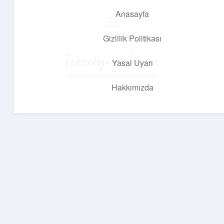
Anasayfa
menüyü
aç
Gizlilik Politikası
Teknoloji ve İlham
Yasal Uyarı
Dijital dünyada keyifli bir macera!
Hakkımızda