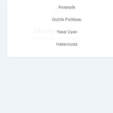
Anasayfa
menüyü
aç
Gizlilik Politikası
Teknoloji ve İlham
Yasal Uyarı
Dijital dünyada keyifli bir macera!
Hakkımızda