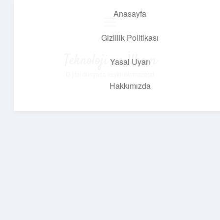
Anasayfa
menüyü
aç
Gizlilik Politikası
Teknoloji ve İlham
Yasal Uyarı
Dijital dünyada keyifli bir macera!
Hakkımızda