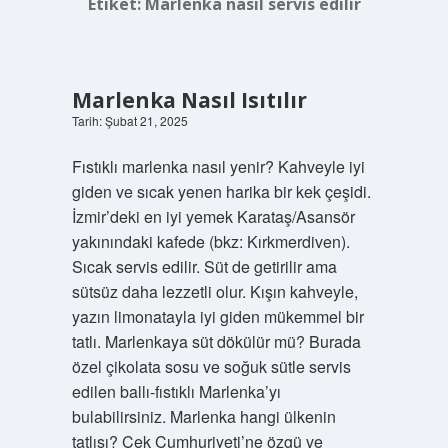
Etiket:
Marlenka nasıl servis edilir
Marlenka Nasıl Isıtılır
Tarih: Şubat 21, 2025
Fıstıklı marlenka nasıl yenir? Kahveyle iyi
giden ve sıcak yenen harika bir kek çeşidi.
İzmir’deki en iyi yemek Karataş/Asansör
yakınındaki kafede (bkz: Kırkmerdiven).
Sıcak servis edilir. Süt de getirilir ama
sütsüz daha lezzetli olur. Kışın kahveyle,
yazın limonatayla iyi giden mükemmel bir
tatlı. Marlenkaya süt dökülür mü? Burada
özel çikolata sosu ve soğuk sütle servis
edilen ballı-fıstıklı Marlenka’yı
bulabilirsiniz. Marlenka hangi ülkenin
tatlısı? Çek Cumhuriyeti’ne özgü ve