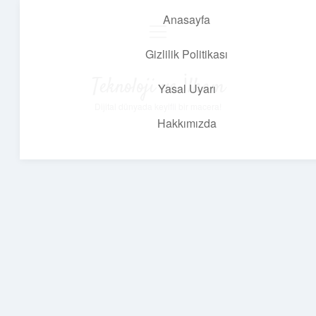
Anasayfa
menüyü
aç
Gizlilik Politikası
Teknoloji ve İlham
Yasal Uyarı
Dijital dünyada keyifli bir macera!
Hakkımızda