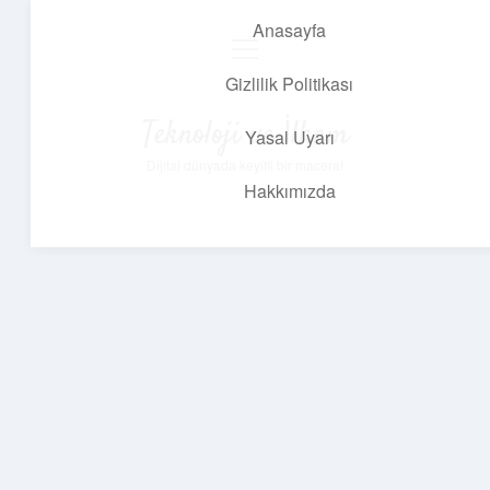
Anasayfa
menüyü
aç
Gizlilik Politikası
Teknoloji ve İlham
Yasal Uyarı
Dijital dünyada keyifli bir macera!
Hakkımızda