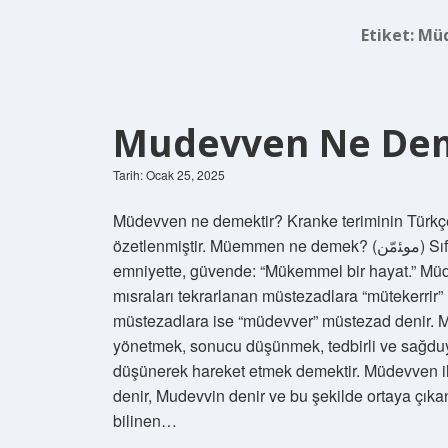
Etiket:
Müd
Mudevven Ne De
Tarih: Ocak 25, 2025
Müdevven ne demektir? Kranke teriminin Türkçe s
özetlenmiştir. Müemmen ne demek? (ﻣﻮﺌﻣّﻦ) Sıf. (Ar. te’mіn “güvende olmak” mu’emmen’den) Güvende,
emniyette, güvende: “Mükemmel bir hayat.” Mü
mısraları tekrarlanan müstezadlara “mütekerrir”
müstezadlara ise “müdevver” müstezad denir. 
yönetmek, sonucu düşünmek, tedbirli ve sağduyu
düşünerek hareket etmek demektir. Müdevven ili
denir, Mudevvin denir ve bu şekilde ortaya çık
bilinen…