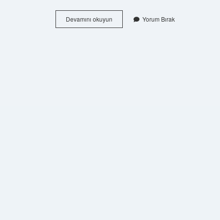
Mudevven
Devamını okuyun
Yorum Bırak
Ne
Demek