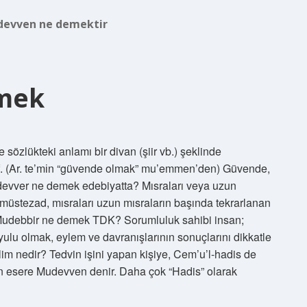
evven ne demektir
mek
özlükteki anlamı bir divan (şiir vb.) şeklinde
devver ne demek edebiyatta? Mısraları veya uzun
 müstezad, mısraları uzun mısraların başında tekrarlanan
Mudebbir ne demek TDK? Sorumluluk sahibi insan;
lu olmak, eylem ve davranışlarının sonuçlarını dikkatle
m nedir? Tedvin işini yapan kişiye, Cem’u’l-hadis de
an esere Mudevven denir. Daha çok “Hadis” olarak