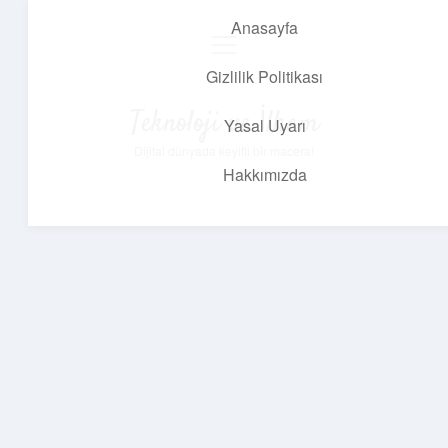
Anasayfa
menüyü
aç
Gizlilik Politikası
Teknoloji ve İlham
Yasal Uyarı
Dijital dünyada keyifli bir macera!
Hakkımızda