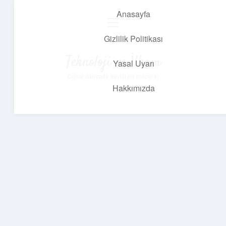
Anasayfa
menüyü
aç
Gizlilik Politikası
Teknoloji ve İlham
Yasal Uyarı
Dijital dünyada keyifli bir macera!
Hakkımızda