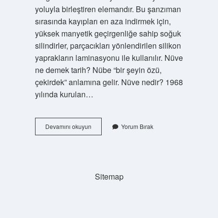
yoluyla birleştiren elemandır. Bu şanzıman
sırasında kayıpları en aza indirmek için,
yüksek manyetik geçirgenliğe sahip soğuk
silindirler, parçacıkları yönlendirilen silikon
yaprakların laminasyonu ile kullanılır. Nüve
ne demek tarih? Nübe “bir şeyin özü,
çekirdek” anlamına gelir. Nüve nedir? 1968
yılında kurulan…
Nüve
Devamını okuyun
Yorum Bırak
Ne
Demek
Din
Sitemap