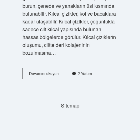
burun, çenede ve yanakların üst kısmında
bulunabilir. Kılcal çizikler, kol ve bacaklara
kadar ulaşabilir. Kılcal çizikler, çoğunlukla
sadece cilt kılcal yapısında bulunan
hassas bölgelerde görülür. Kılcal çiziklerin
oluşumu, ciltte deri kolajeninin
bozulmasına…
Kılcal
Devamını okuyun
2 Yorum
çizik
ne
demek
Sitemap