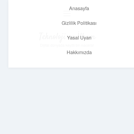
Anasayfa
menüyü
aç
Gizlilik Politikası
Teknoloji ve İlham
Yasal Uyarı
Dijital dünyada keyifli bir macera!
Hakkımızda