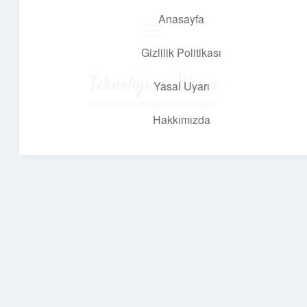
Anasayfa
menüyü
aç
Gizlilik Politikası
Teknoloji ve İlham
Yasal Uyarı
Dijital dünyada keyifli bir macera!
Hakkımızda