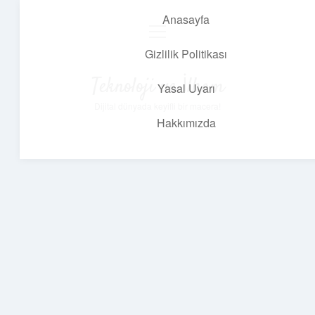
Anasayfa
menüyü
aç
Gizlilik Politikası
Teknoloji ve İlham
Yasal Uyarı
Dijital dünyada keyifli bir macera!
Hakkımızda