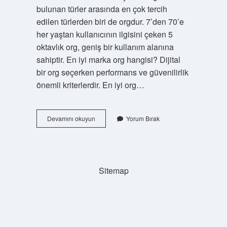
bulunan türler arasında en çok tercih
edilen türlerden biri de orgdur. 7’den 70’e
her yaştan kullanıcının ilgisini çeken 5
oktavlık org, geniş bir kullanım alanına
sahiptir. En iyi marka org hangisi? Dijital
bir org seçerken performans ve güvenilirlik
önemli kriterlerdir. En iyi org…
Org
Devamını okuyun
Yorum Bırak
Başlangıç
Için
Hangi
Orgu
Almalıyım
Sitemap