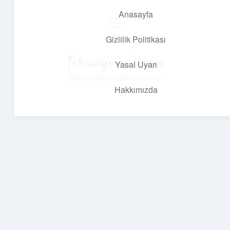
Anasayfa
menüyü
aç
Gizlilik Politikası
Teknoloji ve İlham
Yasal Uyarı
Dijital dünyada keyifli bir macera!
Hakkımızda