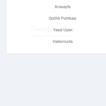
Anasayfa
menüyü
aç
Gizlilik Politikası
Teknoloji ve İlham
Yasal Uyarı
Dijital dünyada keyifli bir macera!
Hakkımızda