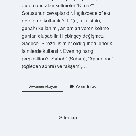
durumunu alan kelimeler “Kime?”
Sorusunun cevaplarıdır. İngilizcede of eki
nerelerde kullanılır? 1. “(n, n, n, sinin,
günah) kullanımı, anlamları veren kelime
gurıları oluşabilir. Hiçbir şey değişmez.
Sadece” S “özel isimler olduğunda jenerik
isimlerde kullanılır. Evening hangi
preposition? “Sabah” (Sabah), “Aphonoon”
(öğleden sonra) ve “akşam),…
Yönelme
Devamını okuyun
Yorum Bırak
Eki
Ingilizce
Ne
Demek
Sitemap