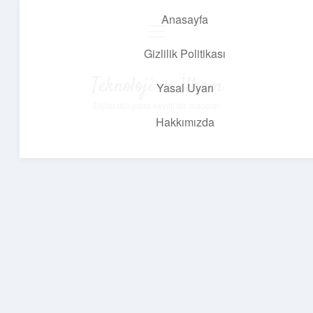
Anasayfa
menüyü
aç
Gizlilik Politikası
Teknoloji ve İlham
Yasal Uyarı
Dijital dünyada keyifli bir macera!
Hakkımızda