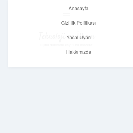
Anasayfa
menüyü
aç
Gizlilik Politikası
Teknoloji ve İlham
Yasal Uyarı
Dijital dünyada keyifli bir macera!
Hakkımızda