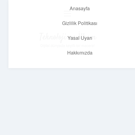
Anasayfa
menüyü
aç
Gizlilik Politikası
Teknoloji ve İlham
Yasal Uyarı
Dijital dünyada keyifli bir macera!
Hakkımızda