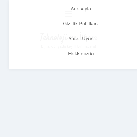
Anasayfa
menüyü
aç
Gizlilik Politikası
Teknoloji ve İlham
Yasal Uyarı
Dijital dünyada keyifli bir macera!
Hakkımızda