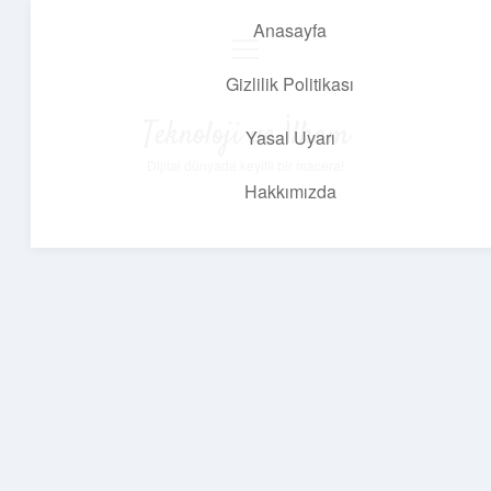
Anasayfa
menüyü
aç
Gizlilik Politikası
Teknoloji ve İlham
Yasal Uyarı
Dijital dünyada keyifli bir macera!
Hakkımızda