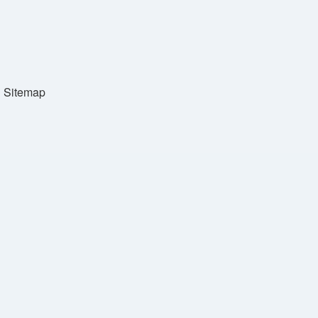
Sitemap