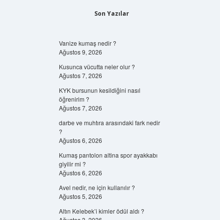
Son Yazılar
Vanize kumaş nedir ?
Ağustos 9, 2026
Kusunca vücutta neler olur ?
Ağustos 7, 2026
KYK bursunun kesildiğini nasıl
öğrenirim ?
Ağustos 7, 2026
darbe ve muhtıra arasındaki fark nedir
?
Ağustos 6, 2026
Kumaş pantolon altina spor ayakkabı
giyilir mi ?
Ağustos 6, 2026
Avel nedir, ne için kullanılır ?
Ağustos 5, 2026
Altın Kelebek’i kimler ödül aldı ?
Ağustos 3, 2026