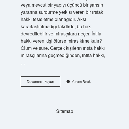
veya mevcut bir yapıyı üçüncü bir şahsın
yararına sürdürme yetkisi veren bir irtifak
hakkı tesis etme olanağıdır. Aksi
kararlaştırılmadığı takdirde, bu hak
devredilebilir ve mirasçılara geçer. İntifa
hakkı veren kişi ölürse miras kime kalır?
Ölüm ve süre. Gerçek kişilerin intifa hakkı
mirasçılarına geçmediğinden, intifa hakkı,
…
İRtifak
Devamını okuyun
Yorum Bırak
Hakkı
Sahibi
Ölürse
Ne
Olur
Sitemap