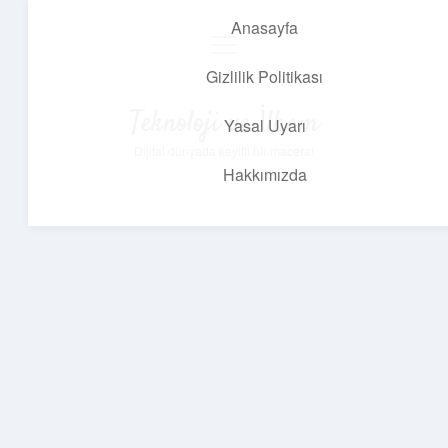
Anasayfa
menüyü
aç
Gizlilik Politikası
Teknoloji ve İlham
Yasal Uyarı
Dijital dünyada keyifli bir macera!
Hakkımızda