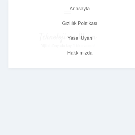
Anasayfa
menüyü
aç
Gizlilik Politikası
Teknoloji ve İlham
Yasal Uyarı
Dijital dünyada keyifli bir macera!
Hakkımızda