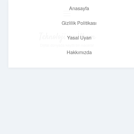
Anasayfa
menüyü
aç
Gizlilik Politikası
Teknoloji ve İlham
Yasal Uyarı
Dijital dünyada keyifli bir macera!
Hakkımızda