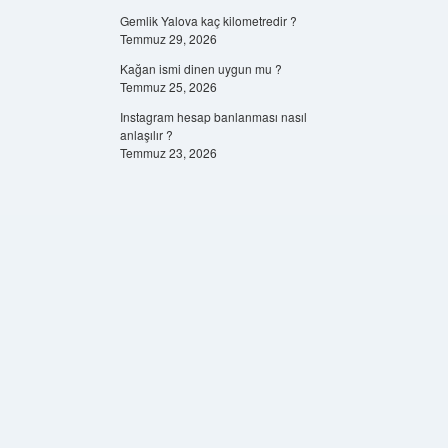
Gemlik Yalova kaç kilometredir ?
Temmuz 29, 2026
Kağan ismi dinen uygun mu ?
Temmuz 25, 2026
Instagram hesap banlanması nasıl
anlaşılır ?
Temmuz 23, 2026