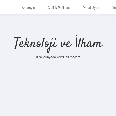
Anasayfa
Gizlilik Politikası
Yasal Uyarı
Ha
Teknoloji ve İlham
Dijital dünyada keyifli bir macera!