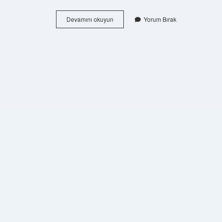
Wechat
Devamını okuyun
Yorum Bırak
Kim
Kullanıyor