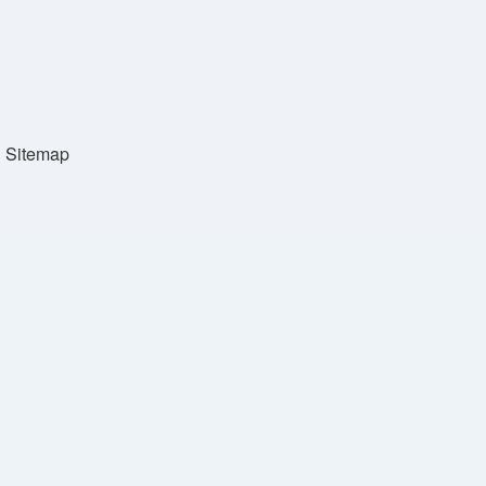
Sitemap