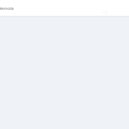
kkımızda
Sidebar
tulipbet