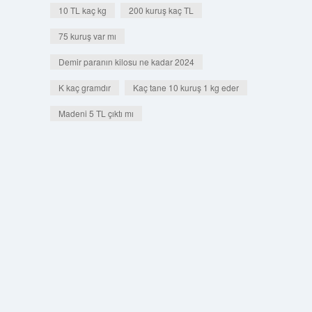
10 TL kaç kg
200 kuruş kaç TL
75 kuruş var mı
Demir paranın kilosu ne kadar 2024
K kaç gramdır
Kaç tane 10 kuruş 1 kg eder
Madeni 5 TL çıktı mı