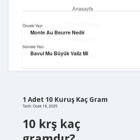
Anasayfa
menüyü
aç
Gizlilik Politikası
Önceki Yazı
Monte Au Beurre Nedir
Teknoloji ve İlham
Yasal Uyarı
Sonraki Yazı
Dijital dünyada keyifli bir macera!
Bavul Mu Büyük Valiz Mi
Hakkımızda
1 Adet 10 Kuruş Kaç Gram
Tarih: Ocak 18, 2025
10 krş kaç
gramdır?